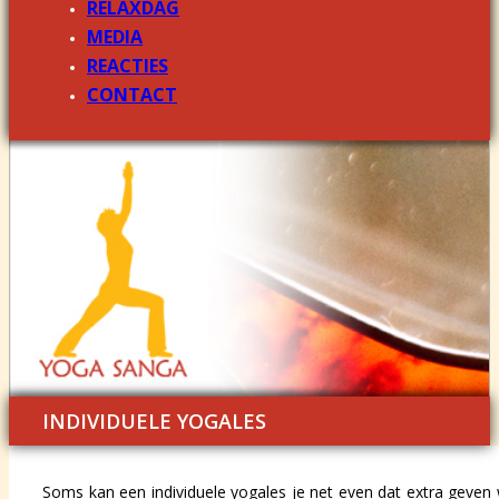
RELAXDAG
MEDIA
REACTIES
CONTACT
INDIVIDUELE YOGALES
Soms kan een individuele yogales je net even dat extra geven