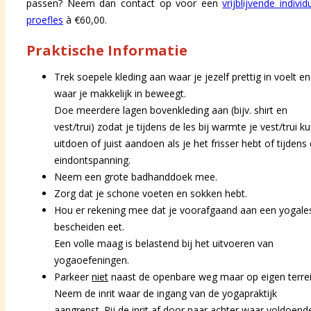
passen? Neem dan contact op voor een
vrijblijvende individ
proefles
à €60,00.
Praktische Informatie
Trek soepele kleding aan waar je jezelf prettig in voelt en
waar je makkelijk in beweegt.
Doe meerdere lagen bovenkleding aan (bijv. shirt en
vest/trui) zodat je tijdens de les bij warmte je vest/trui ku
uitdoen of juist aandoen als je het frisser hebt of tijdens
eindontspanning.
Neem een grote badhanddoek mee.
Zorg dat je schone voeten en sokken hebt.
Hou er rekening mee dat je voorafgaand aan een yogale
bescheiden eet.
Een volle maag is belastend bij het uitvoeren van
yogaoefeningen.
Parkeer
niet
naast de openbare weg maar op eigen terrei
Neem de inrit waar de ingang van de yogapraktijk
aangrenst. Rij de inrit af door naar achter waar voldoend